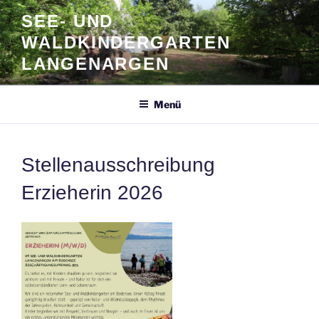
Zum
SEE- UND
Inhalt
WALDKINDERGARTEN
springen
LANGENARGEN
Menü
Stellenausschreibung
Erzieherin 2026