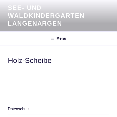
Zum
SEE- UND
Inhalt
WALDKINDERGARTEN
springen
LANGENARGEN
Menü
Holz-Scheibe
Datenschutz