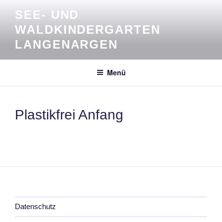
Zum
SEE- UND
Inhalt
WALDKINDERGARTEN
springen
LANGENARGEN
Menü
Plastikfrei Anfang
Datenschutz