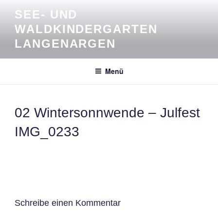
Zum
SEE- UND
Inhalt
WALDKINDERGARTEN
springen
LANGENARGEN
Menü
02 Wintersonnwende – Julfest
IMG_0233
Schreibe einen Kommentar