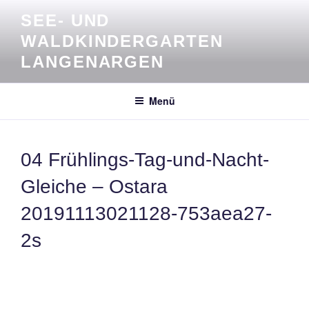
Zum
SEE- UND
Inhalt
WALDKINDERGARTEN
springen
LANGENARGEN
Menü
04 Frühlings-Tag-und-Nacht-
Gleiche – Ostara
20191113021128-753aea27-
2s